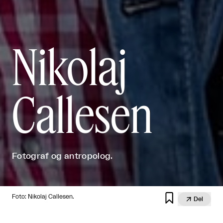
Nikolaj
Callesen
Fotograf og antropolog.

Foto: Nikolaj Callesen.

Del