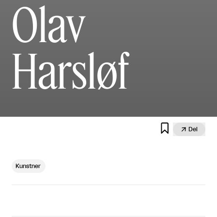
Olav
Harsløf


Del
Kunstner