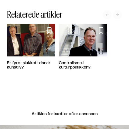
Relaterede artikler




Er fyret slukket i dansk
Centralisme i
kunstliv?
kulturpolitikken?
Artiklen fortsætter efter annoncen