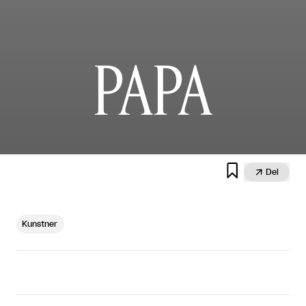
PAPA


Del
Kunstner