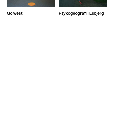
Psykogeografi i Esbjerg
Go west!
Artiklen fortsætter efter annoncen