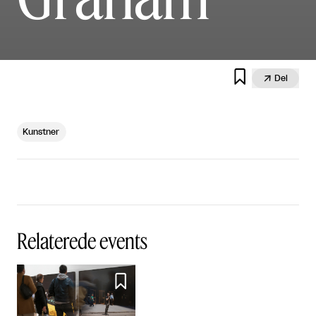


Del
Kunstner
Relaterede events
