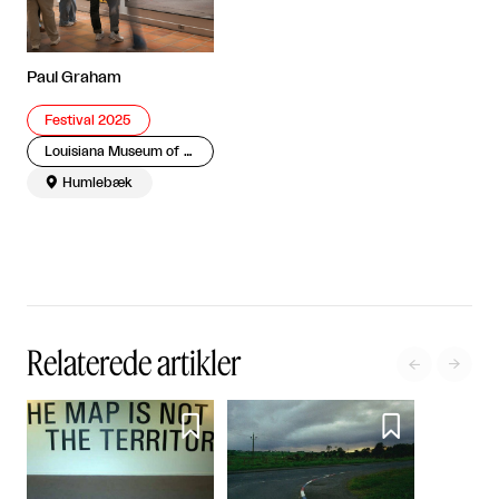
Paul Graham
Festival 2025
Louisiana Museum of Modern Art

Humlebæk
Relaterede artikler



