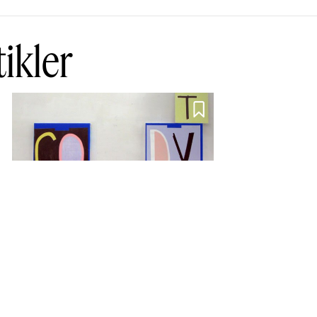
tikler

Poetiske
refleksioner over
nutidskunsten