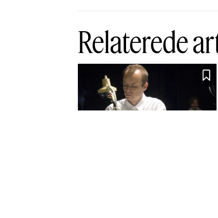
Relaterede ar

Kunst i ord og
billeder?