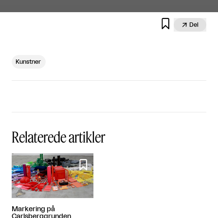


Del
Kunstner
Relaterede artikler

Markering på
Carlsberggrunden