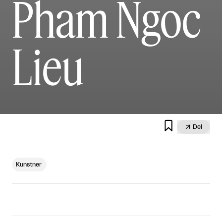
Pham Ngoc
Lieu


Del
Kunstner