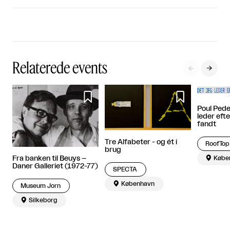
Relaterede events




Poul Pede
leder efte
fandt
Tre Alfabeter - og ét i
RoofTop
brug
Fra banken til Beuys –

Købe
Daner Galleriet (1972-77)
SPECTA

København
Museum Jorn

Silkeborg