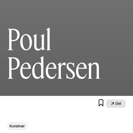
Poul
Pedersen


Del
Kunstner