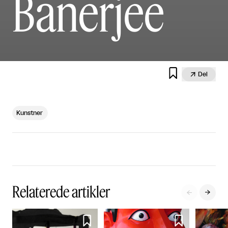
Banerjee


Del
Kunstner
Relaterede artikler



