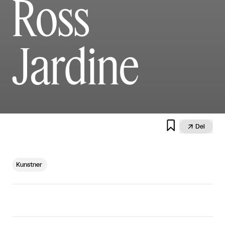
Ross
Jardine


Del
Kunstner