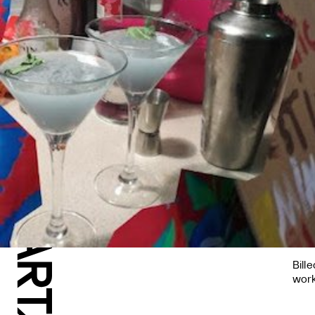
Bill
wor