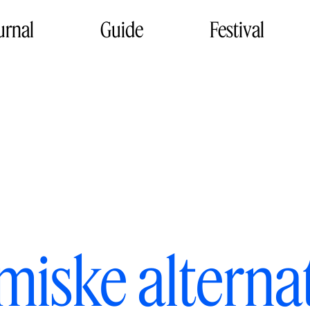
urnal
Guide
Festival
iske alternat