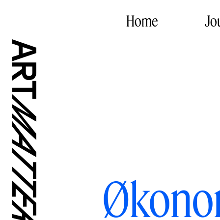
Home
Jo
Økonom