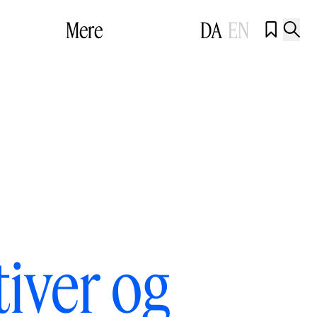
Mere
DA
EN


iver og