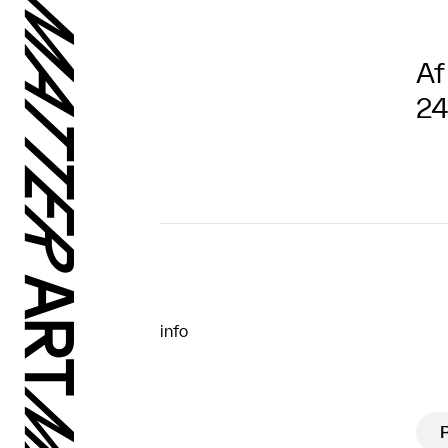
Af
24
info