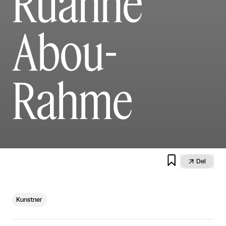
Ruanne
Abou-
Rahme


Del
Kunstner