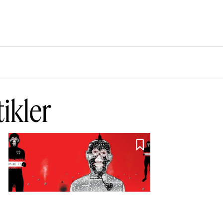
tikler
