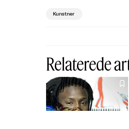
Kunstner
Relaterede ar
