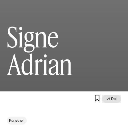
Signe
Adrian


Del
Kunstner