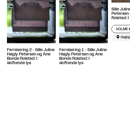
Sille Juli
Petersen
Rolsted: I
hOLME 

Højbj
Fernisering 2 - Sille Juline
Fernisering 1 - Sille Juline
Høgly Petersen og Ane
Høgly Petersen og Ane
Bonde Rolsted: I
Bonde Rolsted: I
skiftende lys
skiftende lys
hOLME kUNSTHAL
hOLME kUNSTHAL

Højbjerg

Højbjerg
Artiklen fortsætter efter annoncen