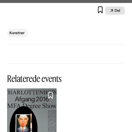


Del
Kunstner
Relaterede events
