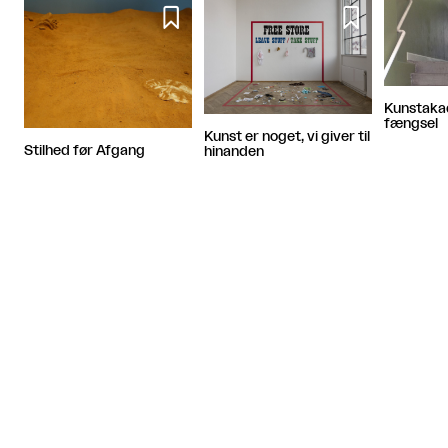


Kunstakad
fængsel
Kunst er noget, vi giver til
Stilhed før Afgang
hinanden
Artiklen fortsætter efter annoncen