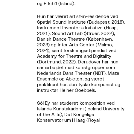
og Erkitíð (Island).
Hun har været artist-in-residence ved
Spatial Sound Institute (Budapest, 2018),
Instrument Inventor’s Initiative (Haag,
2021), Sound Art Lab (Struer, 2022),
Danish Dance Theatre (København,
2023) og Inter Arts Center (Malmö,
2024), samt forskningsstipendiat ved
Academy for Theatre and Digitality
(Dortmund, 2022). Derudover har hun
samarbejdet med kunstgrupper som
Nederlands Dans Theater (NDT), Maze
Ensemble og Ableton, og været
praktikant hos den tyske komponist og
instruktør Heiner Goebbels.
Sól Ey har studeret komposition ved
Islands Kunstakademi (Iceland University
of the Arts), Det Kongelige
Konservatorium i Haag (Royal
Conservatoire of The Hague) og Institut
for Sonologi i Haag. I perioden 2024–