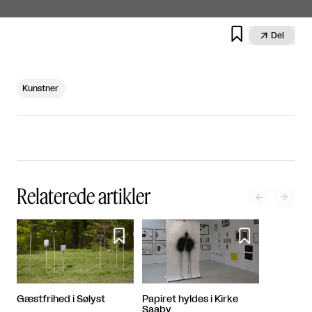


Del
Kunstner
Relaterede artikler




Gæstfrihed i Sølyst
Papiret hyldes i Kirke
Saaby