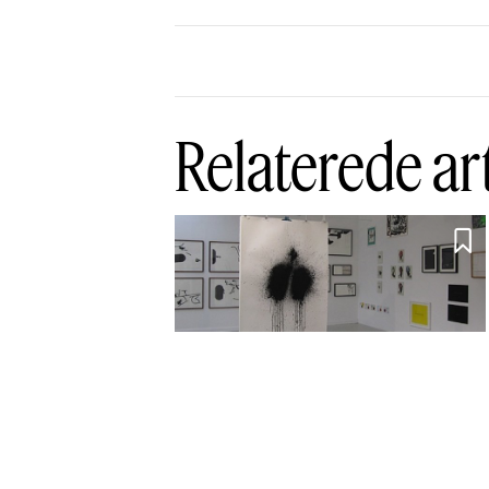
Relaterede ar

Papiret hyldes i
Kirke Saaby