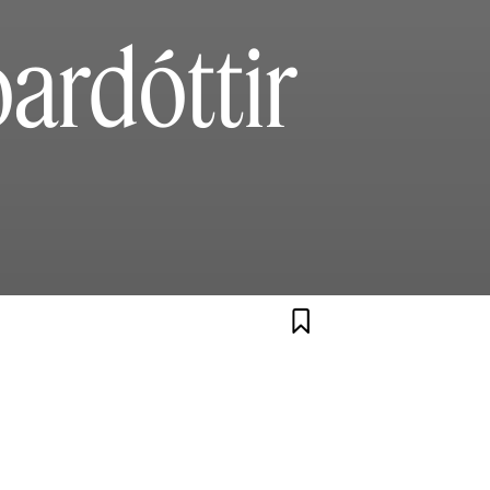
ardóttir
