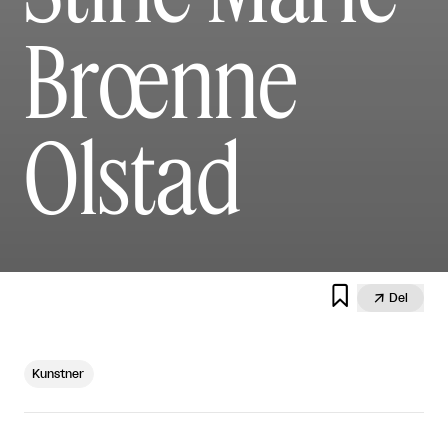
Brœnne
Olstad


Del
Kunstner