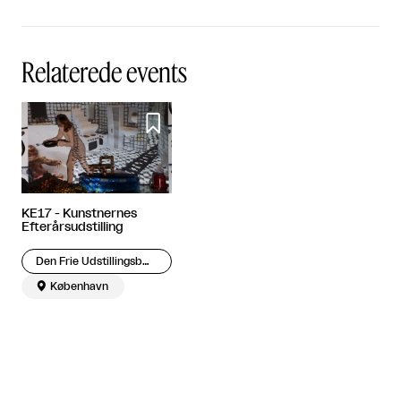
Relaterede events

KE17 - Kunstnernes
Efterårsudstilling
Den Frie Udstillingsbygning

København