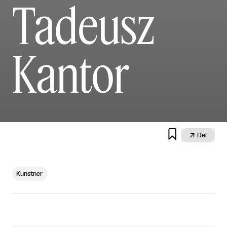
Tadeusz
Kantor


Del
Kunstner