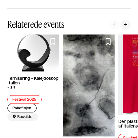
Relaterede events




Fernisering - Kalejdoskop
Italien
-
14
Festival 2025
Palæfløjen

Roskilde
Den plast
af italien
Festiva