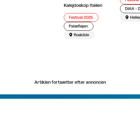
Kalejdoskop Italien
Festival 2025

Helle
Palæfløjen

Roskilde
Artiklen fortsætter efter annoncen