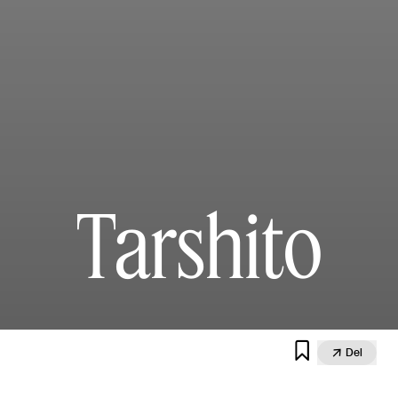
Tarshito


Del