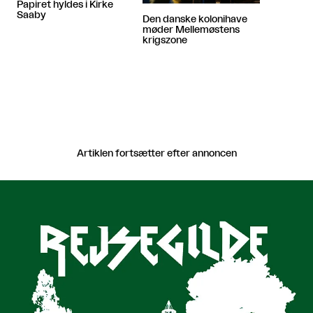
Papiret hyldes i Kirke
Saaby
Den danske kolonihave
møder Mellemøstens
krigszone
Artiklen fortsætter efter annoncen