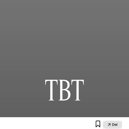
TBT


Del