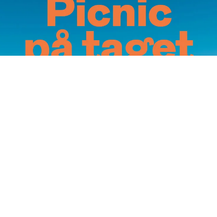
Annoncering på artmatter.dk