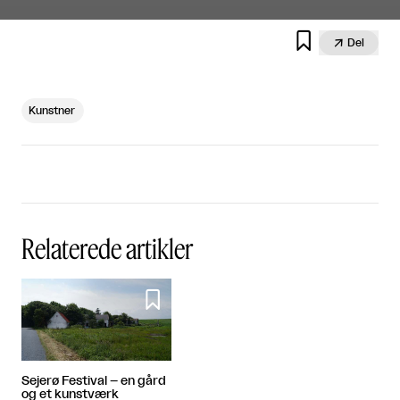


Del
Kunstner
Relaterede artikler

Sejerø Festival – en gård
og et kunstværk