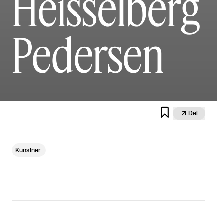
Heisselberg
Pedersen


Del
Kunstner