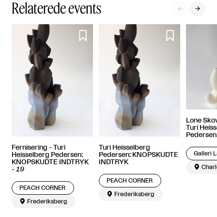
Relaterede events




Lone Sko
Turi Heis
Pederse
Fernisering - Turi
Turi Heisselberg
Galleri 
Heisselberg Pedersen:
Pedersen: KNOPSKUDTE
KNOPSKUDTE INDTRYK
INDTRYK

Charl
-
19
PEACH CORNER
PEACH CORNER

Frederiksberg

Frederiksberg