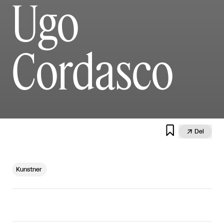
Ugo
Cordasco


Del
Kunstner