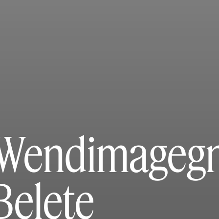
Wendimageg
Belete