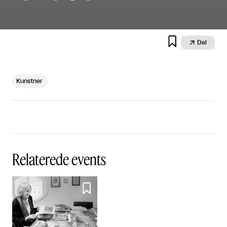


Del
Kunstner
Relaterede events
