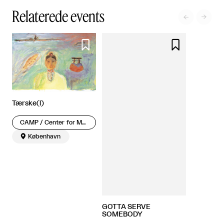
Relaterede events




Tærske(l)
CAMP / Center for Migrationspolitisk Kunst

København
GOTTA SERVE
SOMEBODY