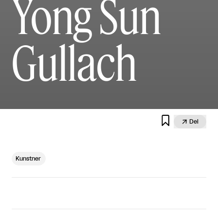
Yong Sun
Gullach


Del
Kunstner