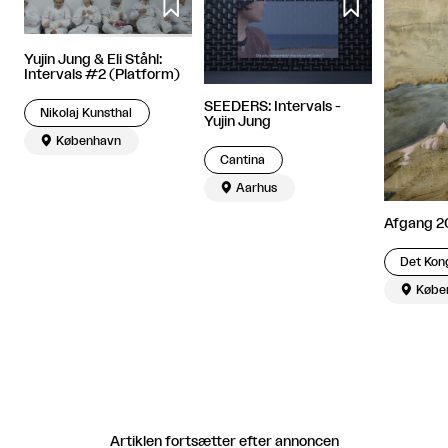


Yujin Jung & Eli Ståhl:
Intervals #2 (Platform)
SEEDERS: Intervals -
Nikolaj Kunsthal
Yujin Jung

København
Cantina

Aarhus
Afgang 2

Købe
Artiklen fortsætter efter annoncen