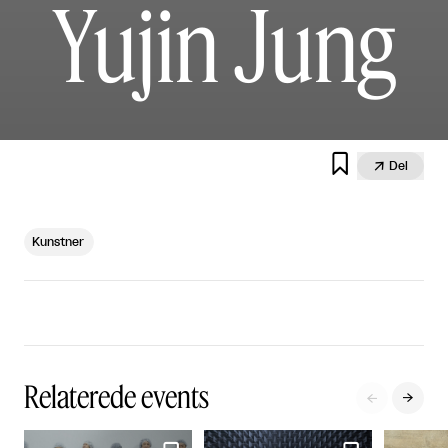
Yujin Jung


Del
Kunstner
Relaterede events

