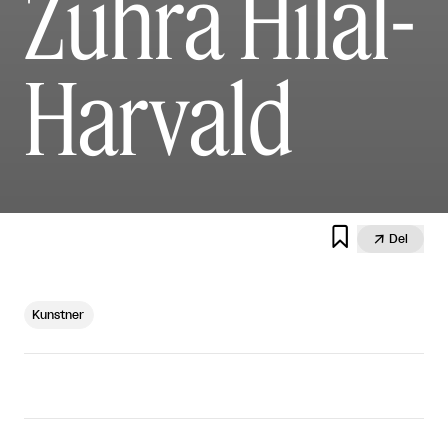
Zuhra Hilal-
Harvald


Del
Kunstner