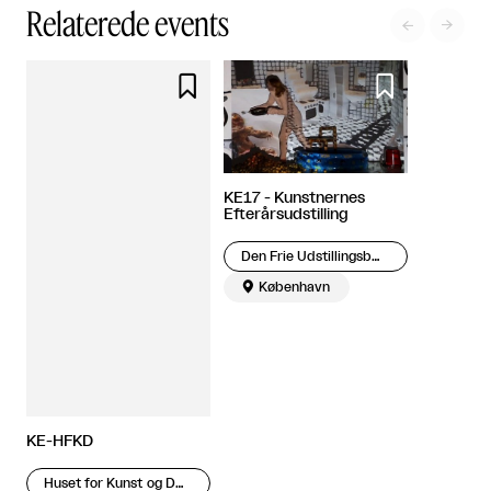
Relaterede events




KE17 - Kunstnernes
Efterårsudstilling
Den Frie Udstillingsbygning

København
KE-HFKD
Huset for Kunst og Design