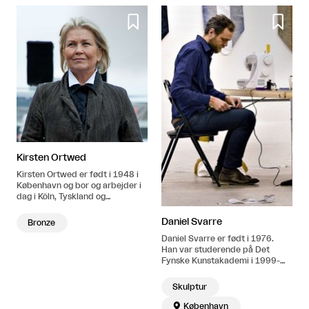


Kirsten Ortwed
Kirsten Ortwed er født i 1948 i
København og bor og arbejder i
dag i Köln, Tyskland og
Pietrasanta, Italien. Hun er
uddannet fra Det Kongelige
Daniel Svarre
Bronze
Dansk Kunstakademi (1972-
Daniel Svarre er født i 1976.
1975). Kirsten Ortwed har
Han var studerende på Det
modtaget en lang række
Fynske Kunstakademi i 1999-
udmærkelser, bl.a. Thorvaldsen
2001 og uddannet fra Malmö Art
Medaljen (2002), Carl Nielsen og
Academy (MFA) i 2001-2006.
Anne Marie Carl-Nielsen Legat
Skulptur
Bor og arbejder i København.
Hæderspris (1998) og

København
Eckersberg Medaljen (1995).