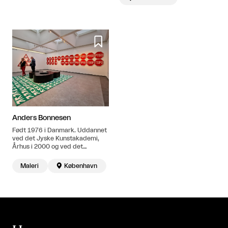

Anders Bonnesen
Født 1976 i Danmark. Uddannet
ved det Jyske Kunstakademi,
Århus i 2000 og ved det
Kongelige Danske Kunstakademi,
København i 2005. Bor og
Maleri

København
arbejder i København.