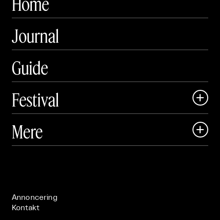
Home
Journal
Guide
Festival

Art Matter Local

Mere

Art Matter Festival

Om

Live

Publikationer

Annoncering
Kontakt