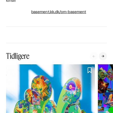
Kontakt
basement.kk.dk/om-basement
Tidligere


