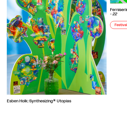
Ferniser
-
22
Festiva
Esben Holk: Synthesizing* Utopias
Festival 2026
Basement

København