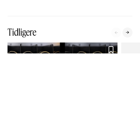
Tidligere



Clara Black Starck: Anthropocene LeftOvers
KRÆ Syndikatet

København