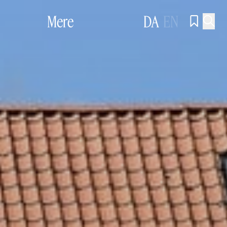
Mere
DA
EN

