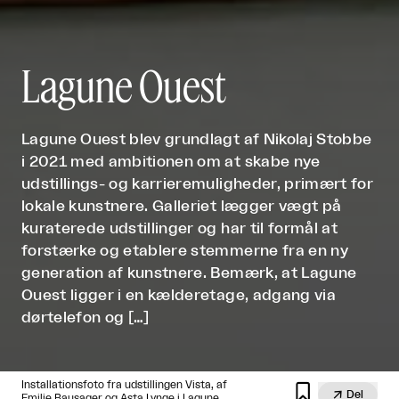
Lagune Ouest
Lagune Ouest blev grundlagt af Nikolaj Stobbe
i 2021 med ambitionen om at skabe nye
udstillings- og karrieremuligheder, primært for
lokale kunstnere. Galleriet lægger vægt på
kuraterede udstillinger og har til formål at
forstærke og etablere stemmerne fra en ny
generation af kunstnere. Bemærk, at Lagune
Ouest ligger i en kælderetage, adgang via
dørtelefon og […]
Installationsfoto fra udstillingen Vista, af


Del
Emilie Bausager og Asta Lynge i Lagune