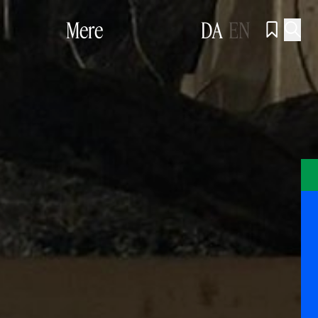
Mere
DA
EN

