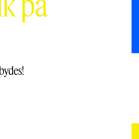
ik på
lbydes!