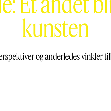
e: Et andet bl
kunsten
rspektiver og anderledes vinkler ti