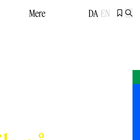
Mere
DA
EN

