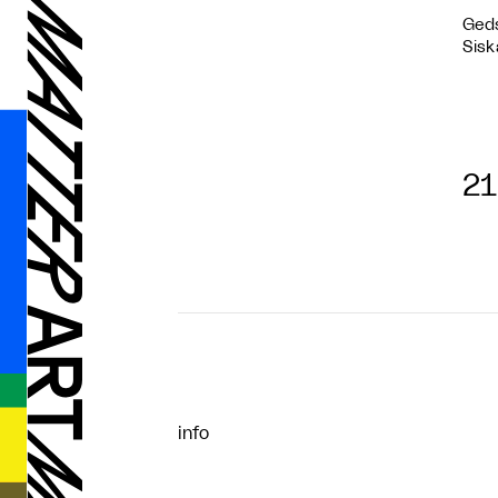
Geds
Sisk
21
info