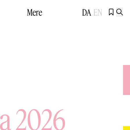
Mere
DA
EN


za 2026