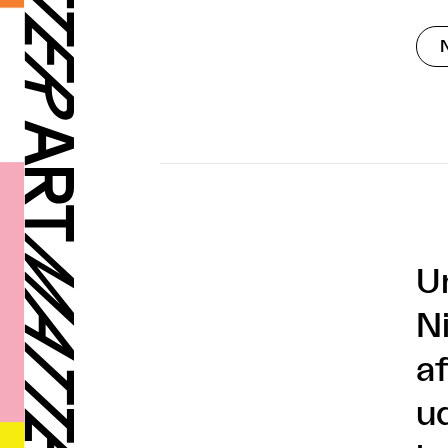
U
N
a
u