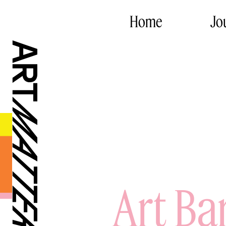
Home
Jo
Art Ba