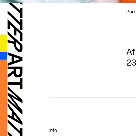
Port
Af
23
info