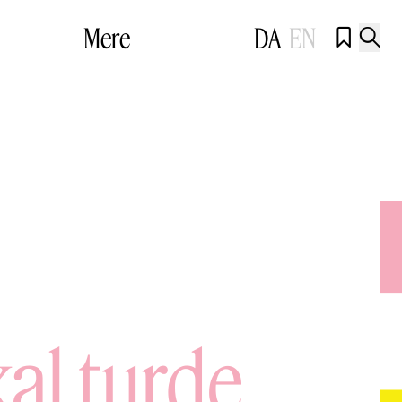
Mere
DA
EN


al turde