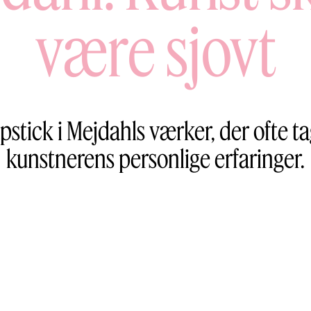
være sjovt
stick i Mejdahls værker, der ofte t
kunstnerens personlige erfaringer.