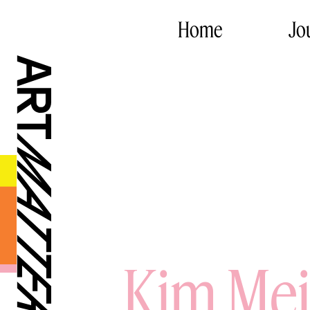
Home
Jo
Kim Mej