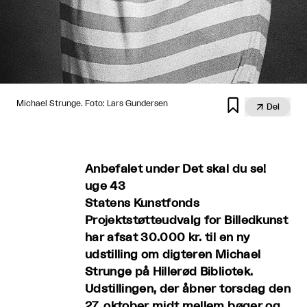

Michael Strunge. Foto: Lars Gundersen

Del
Anbefalet under Det skal du se!
uge 43
Statens Kunstfonds
Projektstøtteudvalg for Billedkunst
har afsat 30.000 kr. til en ny
udstilling om digteren Michael
Strunge på Hillerød Bibliotek.
Udstillingen, der åbner torsdag den
27. oktober midt mellem bøger og