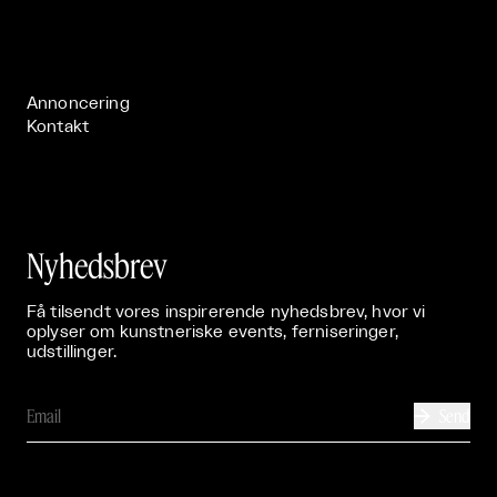
Live

Publikationer

Annoncering
Kontakt
Nyhedsbrev
Få tilsendt vores inspirerende nyhedsbrev, hvor vi
oplyser om kunstneriske events, ferniseringer,
udstillinger.
Send
