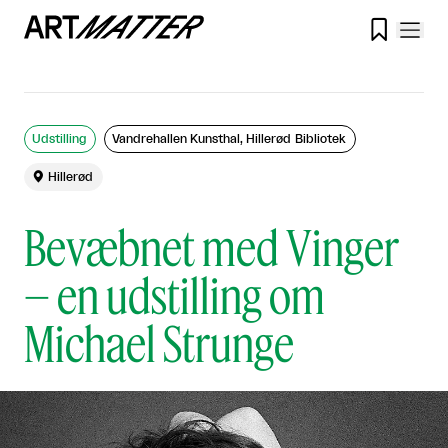

Udstilling
Vandrehallen Kunsthal, Hillerød Bibliotek

Hillerød
Bevæbnet med Vinger
– en udstilling om
Michael Strunge