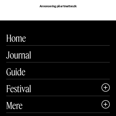
Annoncering på artmatter.dk
Home
Journal
Guide
Festival

Art Matter Local

Mere

Art Matter Festival

Om
