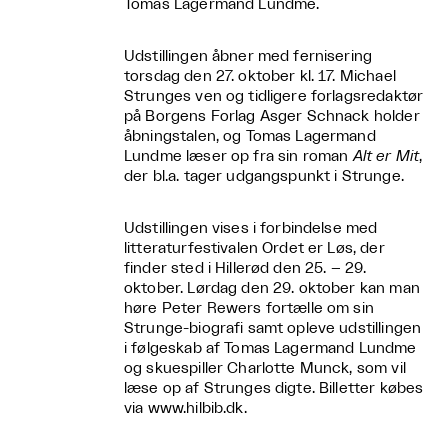
Tomas Lagermand Lundme.
Udstillingen åbner med fernisering
torsdag den 27. oktober kl. 17. Michael
Strunges ven og tidligere forlagsredaktør
på Borgens Forlag Asger Schnack holder
åbningstalen, og Tomas Lagermand
Lundme læser op fra sin roman
Alt er Mit
,
der bl.a. tager udgangspunkt i Strunge.
Udstillingen vises i forbindelse med
litteraturfestivalen Ordet er Løs, der
finder sted i Hillerød den 25. – 29.
oktober. Lørdag den 29. oktober kan man
høre Peter Rewers fortælle om sin
Strunge-biografi samt opleve udstillingen
i følgeskab af Tomas Lagermand Lundme
og skuespiller Charlotte Munck, som vil
læse op af Strunges digte. Billetter købes
via www.hilbib.dk.