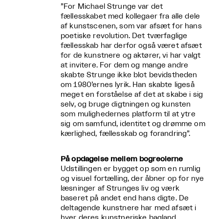
”For Michael Strunge var det
fællesskabet med kollegaer fra alle dele
af kunstscenen, som var afsæt for hans
poetiske revolution. Det tværfaglige
fællesskab har derfor også været afsæt
for de kunstnere og aktører, vi har valgt
at invitere. For dem og mange andre
skabte Strunge ikke blot bevidstheden
om 1980’ernes lyrik. Han skabte ligeså
meget en forståelse af det at skabe i sig
selv, og bruge digtningen og kunsten
som mulighedernes platform til at ytre
sig om samfund, identitet og drømme om
kærlighed, fællesskab og forandring”.
På opdagelse mellem bogreolerne
Udstillingen er bygget op som en rumlig
og visuel fortælling, der åbner op for nye
læsninger af Strunges liv og værk
baseret på andet end hans digte. De
deltagende kunstnere har med afsæt i
hver deres kunstneriske bagland