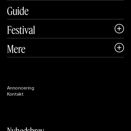
Guide
Festival

Art Matter Local

Mere

Art Matter Festival

Om

Live

Publikationer

Annoncering
Kontakt
Nyhedsbrev