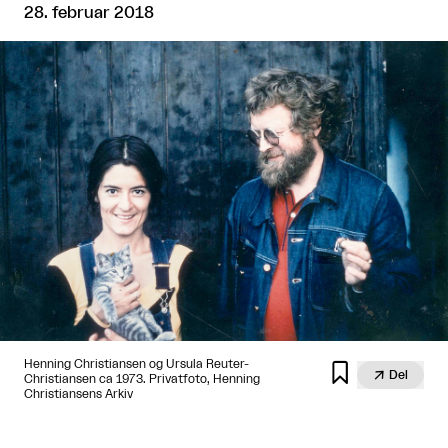
28. februar 2018
Henning Christiansen og Ursula Reuter-


Del
Christiansen ca 1973. Privatfoto, Henning
Christiansens Arkiv