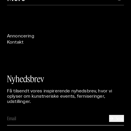
Om

Live

Publikationer

Annoncering
Kontakt
Nyhedsbrev
Få tilsendt vores inspirerende nyhedsbrev, hvor vi
oplyser om kunstneriske events, ferniseringer,
udstillinger.
Send
