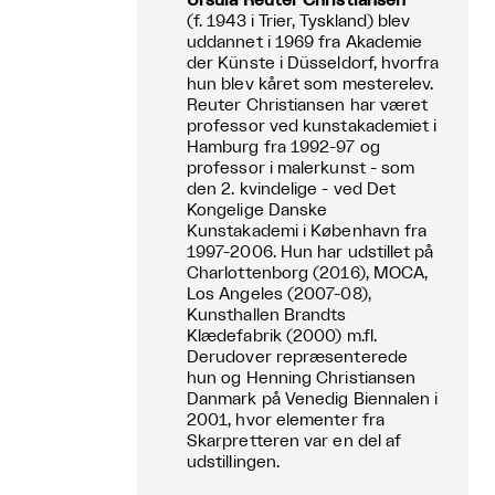
Ursula Reuter Christiansen
(f. 1943 i Trier, Tyskland) blev
uddannet i 1969 fra Akademie
der Künste i Düsseldorf, hvorfra
hun blev kåret som mesterelev.
Reuter Christiansen har været
professor ved kunstakademiet i
Hamburg fra 1992-97 og
professor i malerkunst - som
den 2. kvindelige - ved Det
Kongelige Danske
Kunstakademi i København fra
1997-2006. Hun har udstillet på
Charlottenborg (2016), MOCA,
Los Angeles (2007-08),
Kunsthallen Brandts
Klædefabrik (2000) m.fl.
Derudover repræsenterede
hun og Henning Christiansen
Danmark på Venedig Biennalen i
2001, hvor elementer fra
Skarpretteren var en del af
udstillingen.