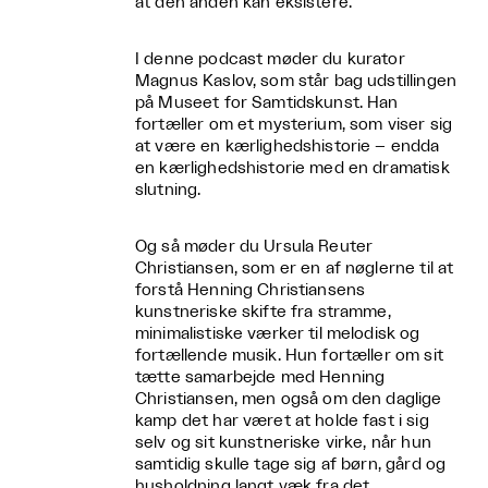
at den anden kan eksistere.
I denne podcast møder du kurator
Magnus Kaslov, som står bag udstillingen
på Museet for Samtidskunst. Han
fortæller om et mysterium, som viser sig
at være en kærlighedshistorie – endda
en kærlighedshistorie med en dramatisk
slutning.
Og så møder du Ursula Reuter
Christiansen, som er en af nøglerne til at
forstå Henning Christiansens
kunstneriske skifte fra stramme,
minimalistiske værker til melodisk og
fortællende musik. Hun fortæller om sit
tætte samarbejde med Henning
Christiansen, men også om den daglige
kamp det har været at holde fast i sig
selv og sit kunstneriske virke, når hun
samtidig skulle tage sig af børn, gård og
husholdning langt væk fra det