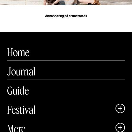
Annoncering på artmatter.dk
Home
Journal
Guide
Festival

Art Matter Local

Mere

Art Matter Festival
