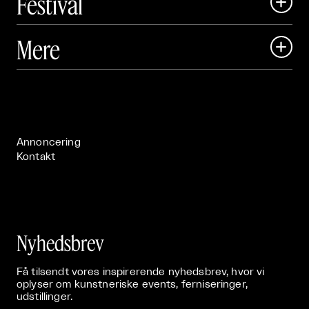
Festival

Art Matter Local

Mere

Art Matter Festival

Om

Live

Publikationer

Annoncering
Kontakt
Nyhedsbrev
Få tilsendt vores inspirerende nyhedsbrev, hvor vi
oplyser om kunstneriske events, ferniseringer,
udstillinger.