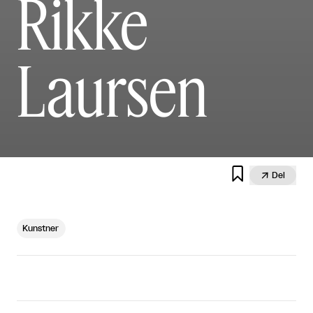
Rikke
Laursen


Del
Kunstner