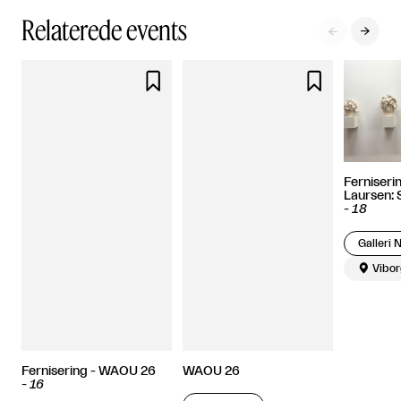
Relaterede events




Ferniseri
Laursen:
-
18
Galleri 

Vibor
Fernisering - WAOU 26
WAOU 26
-
16