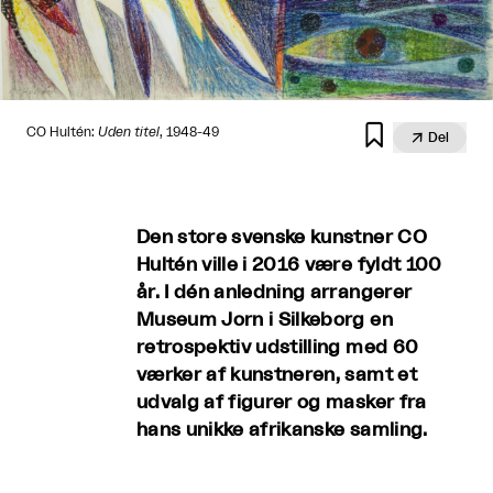

CO Hultén:
Uden titel
, 1948-49

Del
Den store svenske kunstner CO
Hultén ville i 2016 være fyldt 100
år. I dén anledning arrangerer
Museum Jorn i Silkeborg en
retrospektiv udstilling med 60
værker af kunstneren, samt et
udvalg af figurer og masker fra
hans unikke afrikanske samling.