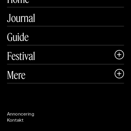
Journal
Guide
Festival

Art Matter Local

Mere

Art Matter Festival

Om

Live

Publikationer

Annoncering
Kontakt