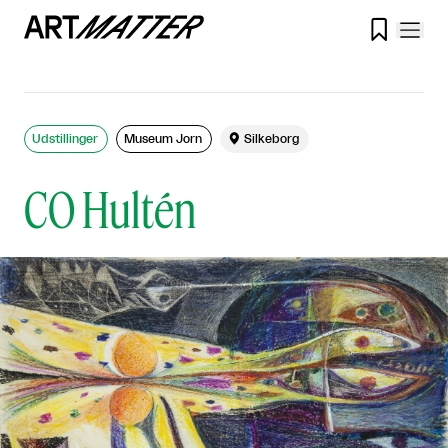

Udstillinger
Museum Jorn

Silkeborg
CO Hultén