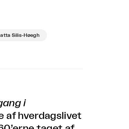
latta Silis-Høegh
ang i
e af hverdagslivet
60’erne taget af