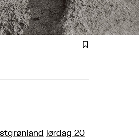

Østgrønland
lørdag 20