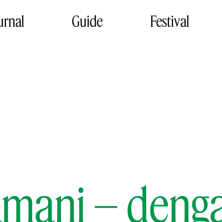
urnal
Guide
Festival
mani – denga