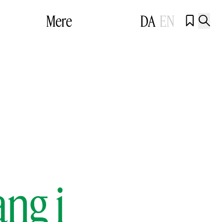
Mere
DA
EN


ng i