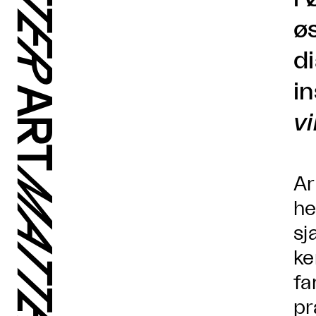
ø
d
in
v
Ar
he
sj
ke
fa
pr