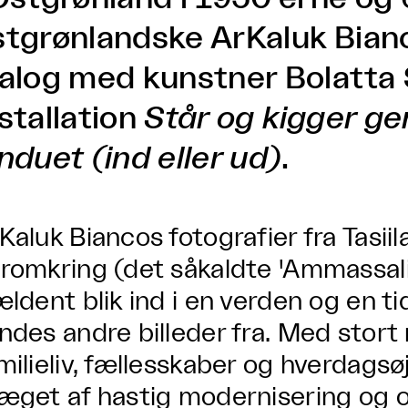
stgrønlandske ArKaluk Bianc
ialog med kunstner Bolatta 
stallation
Står og kigger g
induet
(ind eller ud)
.
Kaluk Biancos fotografier fra Tasi
romkring (det såkaldte 'Ammassalik
ældent blik ind i en verden og en ti
ndes andre billeder fra. Med stort
milieliv, fællesskaber og hverdagsøj
æget af hastig modernisering og