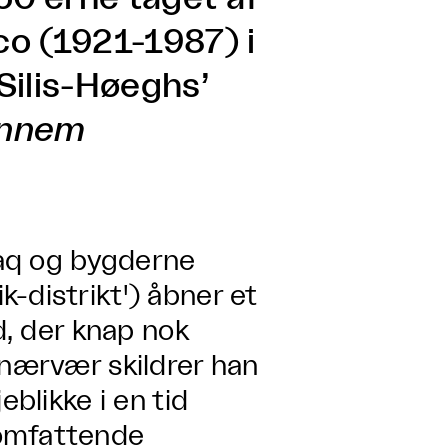
o (1921-1987) i
Silis-Høeghs’
ennem
ilaq og bygderne
-distrikt') åbner et
d, der knap nok
 nærvær skildrer han
eblikke i en tid
 omfattende