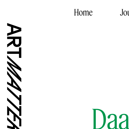
Home
Jo
Daa