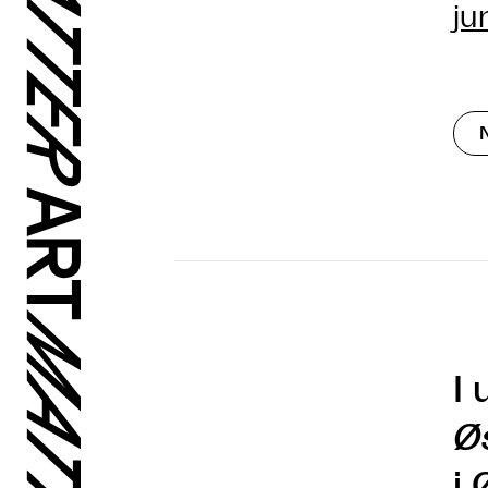
ju
I 
Ø
i