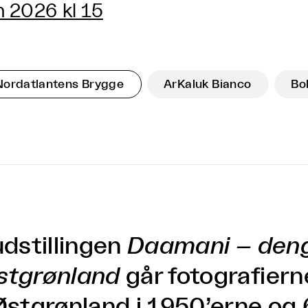
n 2026 kl 15
Nordatlantens Brygge
ArKaluk Bianco
Bo
udstillingen
Daamani – deng
stgrønland
går fotografiern
 Østgrønland i 1950’erne og 