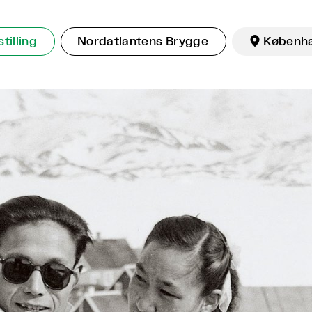
tilling
Nordatlantens Brygge

Københ