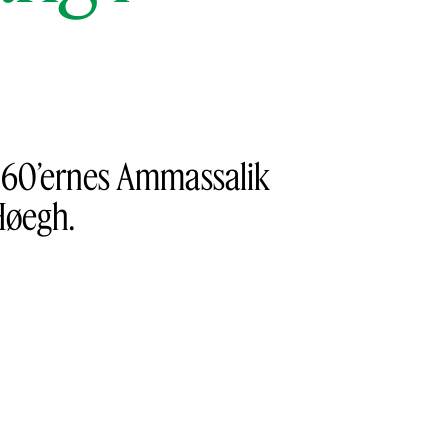
g 60’ernes Ammassalik
-Høegh.