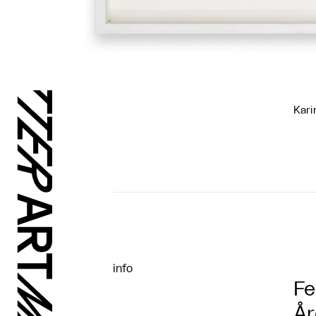
Kari
info
Fe
År