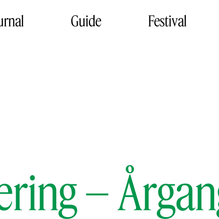
urnal
Guide
Festival
ering – Årga