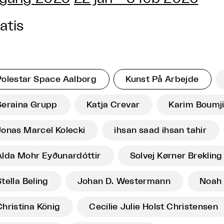
atis
Polestar Space Aalborg
Kunst På Arbejde
Seraina Grupp
Katja Crevar
Karim Boumj
Jonas Marcel Kolecki
ihsan saad ihsan tahir
Alda Mohr Eyðunardóttir
Solvej Kørner Brekling
Stella Beling
Johan D. Westermann
Noah 
Christina König
Cecilie Julie Holst Christensen