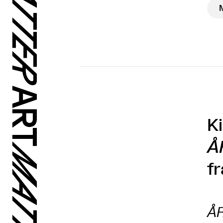
Ki
Å
fr
Å