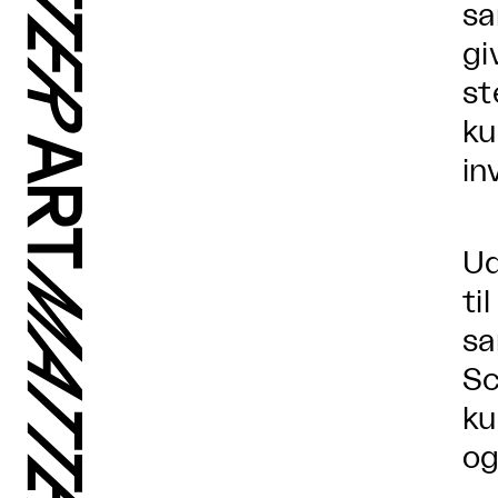
sa
gi
st
ku
in
Ud
ti
sa
Sc
ku
og