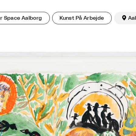
ar Space Aalborg
Kunst På Arbejde

Aa