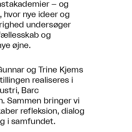
unstakademier – og
, hvor nye ideer og
righed undersøger
 fællesskab og
nye øjne.
 Gunnar og Trine Kjems
llingen realiseres i
stri, Barc
. Sammen bringer vi
aber refleksion, dialog
og i samfundet.