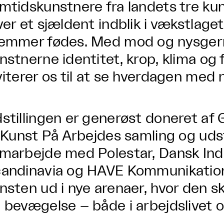
mtidskunstnere fra landets tre k
ver et sjældent indblik i vækstlaget
emmer fødes. Med mod og nysger
nstnerne identitet, krop, klima og
viterer os til at se hverdagen med 
stillingen er generøst doneret af
l Kunst På Arbejdes samling og udsti
marbejde med Polestar, Dansk Indu
andinavia og HAVE Kommunikation
nsten ud i nye arenaer, hvor den sk
 bevægelse – både i arbejdslivet 