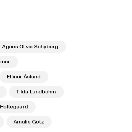
Agnes Olivia Schyberg
imar
Ellinor Åslund
Tilda Lundbohm
Holtegaard
Amalie Götz