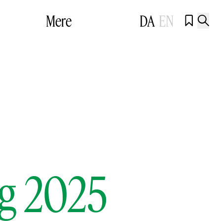
Mere
DA
EN


ng 2025