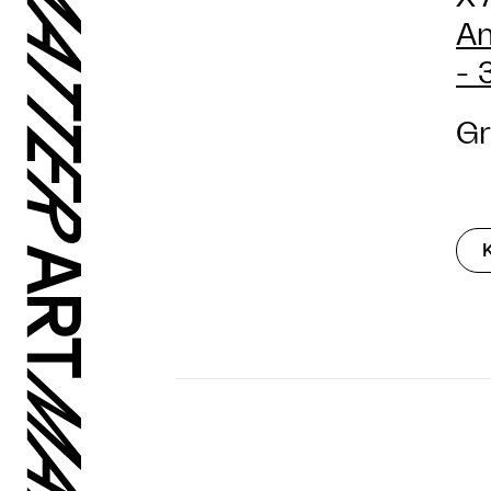
An
- 
Gr