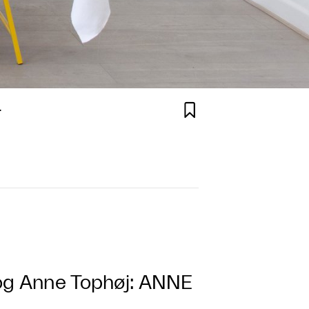

.
 og Anne Tophøj: ANNE