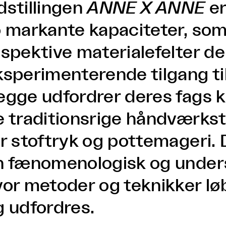
dstillingen
ANNE X ANNE
e
o markante kapaciteter, som
espektive materialefelter d
ksperimenterende tilgang til
egge udfordrer deres fags 
e traditionsrige håndværkst
or stoftryk og pottemageri.
n fænomenologisk og under
vor metoder og teknikker l
g udfordres.