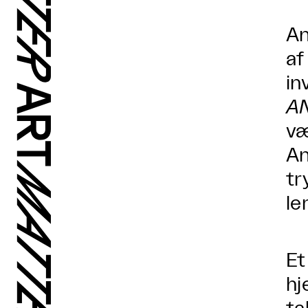
An
af
in
A
væ
An
tr
le
Et
hj