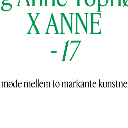
X ANNE
-
17
 møde mellem to markante kunstne