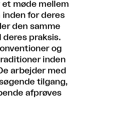
r et møde mellem
 inden for deres
eler den samme
 deres praksis.
konventioner og
raditioner inden
 De arbejder med
søgende tilgang,
øbende afprøves