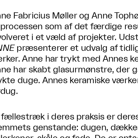
ne Fabricius Møller og Anne Tophø
 processen som af det færdige resu
volveret i et væld af projekter. Uds
NNE
præsenterer et udvalg af tidli
rker. Anne har trykt med Annes ke
ne har skabt glasurmønstre, der g
ykte duge. Annes keramiske værke
rdug.
 fællestræk i deres praksis er der
emmets genstande: dugen, dækkes