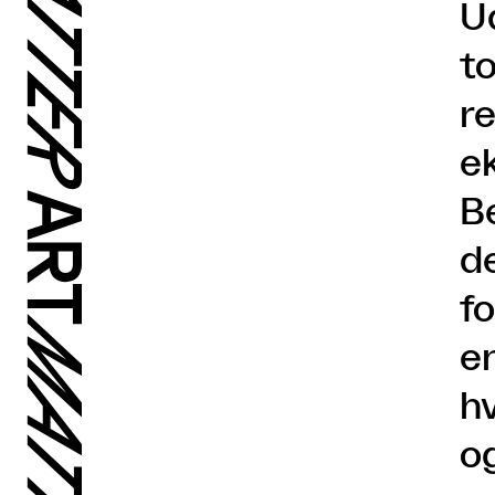
U
t
r
e
B
d
f
e
h
o