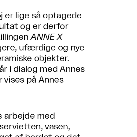
j er lige så optagede
ltat og er derfor
tillingen
ANNE X
gere, ufærdige og nye
ramiske objekter.
år i dialog med Annes
r vises på Annes
es arbejde med
ervietten, vasen,