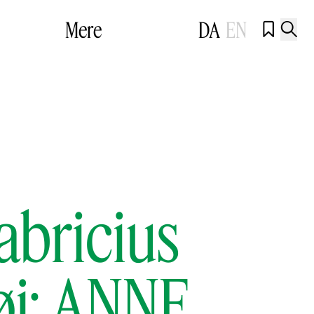
Mere
DA
EN


abricius
øj: ANNE