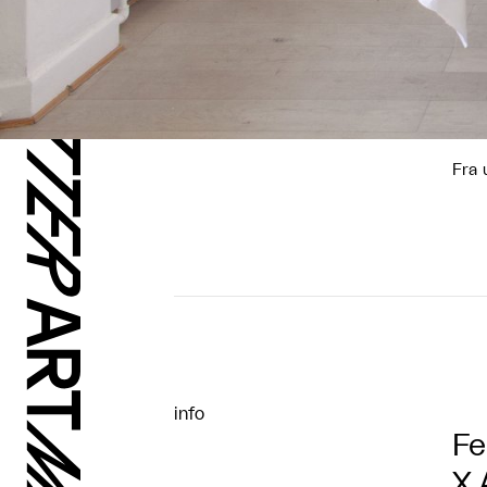
Fra 
info
Fe
X