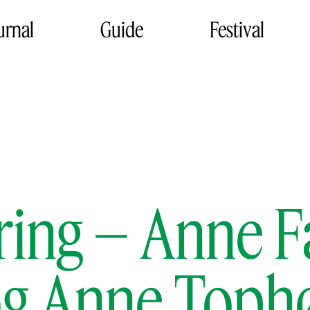
urnal
Guide
Festival
ring – Anne F
og Anne Toph